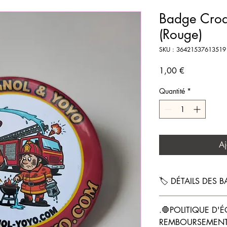
Badge Croq
(Rouge)
SKU : 36421537613519
Prix
1,00 €
Quantité
*
Aj
🏷️ DÉTAILS DES
BADGE CLASSIQUE À
.🛑POLITIQUE D'
REMBOURSEMEN