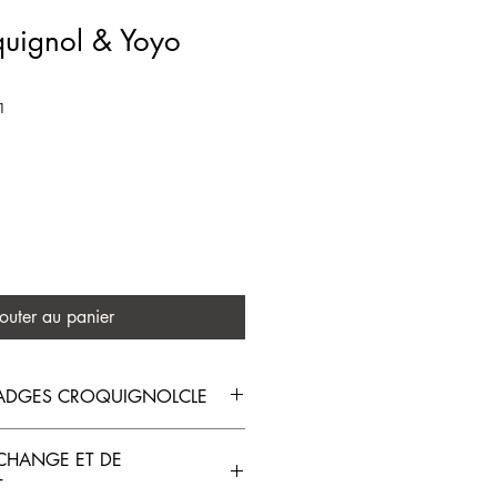
uignol & Yoyo
1
outer au panier
 BADGES CROQUIGNOLCLE
 ÉPINGLE (57 mm)
ÉCHANGE ET DE
T