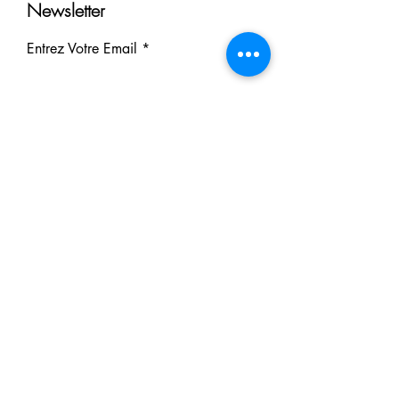
Newsletter
Entrez Votre Email
S'inscrire
Nos Partenaires
Derrière chaque rêve réalisé se
cache un partenaire.
Faites comme eux : soutenez notre
mission et participez à notre succès.