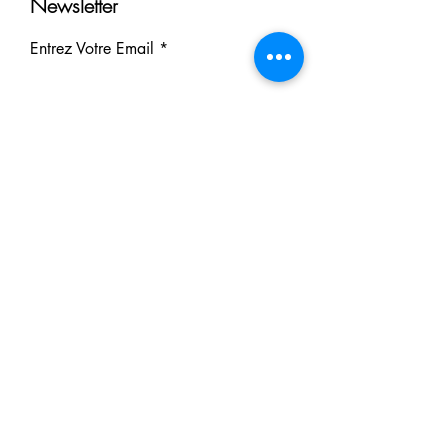
Newsletter
Entrez Votre Email
S'inscrire
Nos Partenaires
Derrière chaque rêve réalisé se
cache un partenaire.
Faites comme eux : soutenez notre
mission et participez à notre succès.