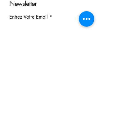
Newsletter
Entrez Votre Email
S'inscrire
Nos Partenaires
Derrière chaque rêve réalisé se
cache un partenaire.
Faites comme eux : soutenez notre
mission et participez à notre succès.