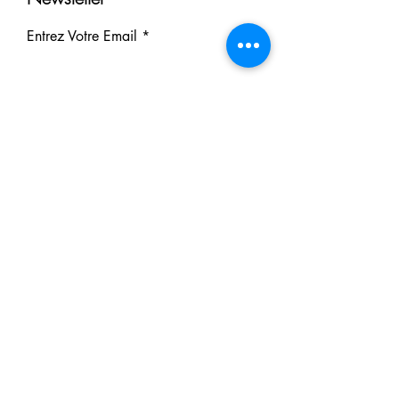
Entrez Votre Email
S'inscrire
Nos Partenaires
Derrière chaque rêve réalisé se
cache un partenaire.
Faites comme eux : soutenez notre
mission et participez à notre succès.