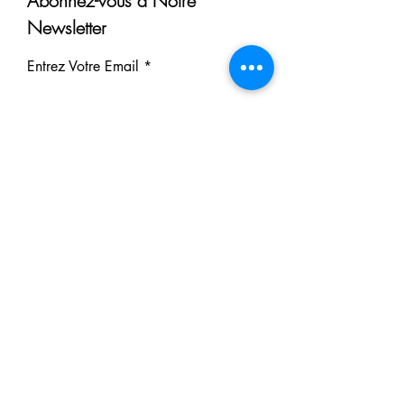
Abonnez-vous à Notre
Newsletter
Entrez Votre Email
S'inscrire
Nos Partenaires
Derrière chaque rêve réalisé se
cache un partenaire.
Faites comme eux : soutenez notre
mission et participez à notre succès.