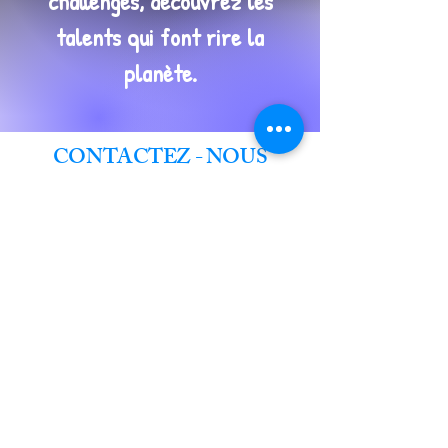
challenges, découvrez les
talents qui font rire la
planète.
CONTACTEZ - NOUS
tringbalcie@gmail.com
Abonnez-vous à Notre
Newsletter
Entrez Votre Email
S'inscrire