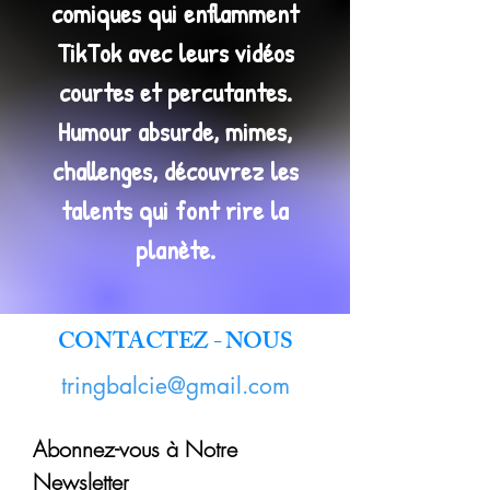
comiques qui enflamment
TikTok avec leurs vidéos
courtes et percutantes.
Humour absurde, mimes,
challenges, découvrez les
talents qui font rire la
planète.
CONTACTEZ - NOUS
tringbalcie@gmail.com
Abonnez-vous à Notre
Newsletter