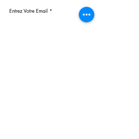
Entrez Votre Email
S'inscrire
Nos Partenaires
Derrière chaque rêve réalisé se
cache un partenaire.
Faites comme eux : soutenez notre
mission et participez à notre succès.