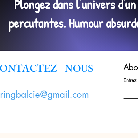
Plongez dans l'univers d'u
percutantes. Humour absurde,
ONTACTEZ - NOUS
Abon
Entrez
tringbalcie@gmail.com