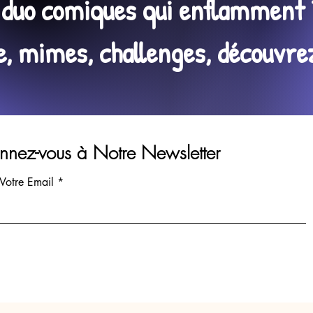
n duo comiques qui enflamment 
 mimes, challenges, découvrez 
nez-vous à Notre Newsletter
 Votre Email