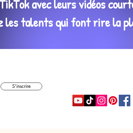
TikTok avec leurs vidéos court
les talents qui font rire la pl
S'inscrire