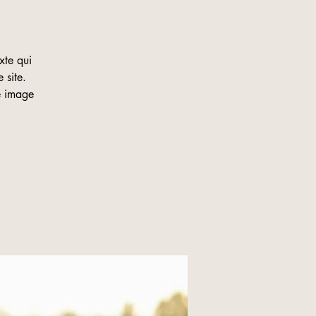
xte qui
 site.
ne image