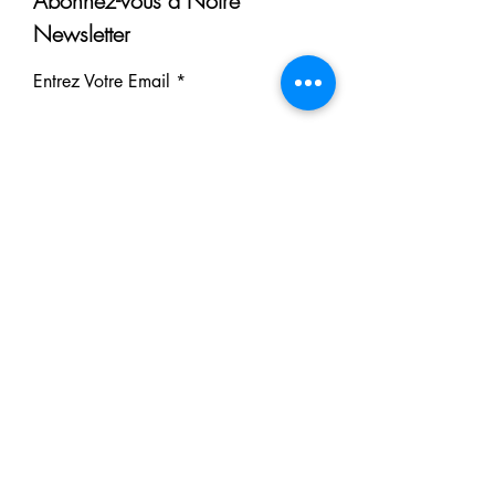
Abonnez-vous à Notre
Newsletter
Entrez Votre Email
S'inscrire
Nos Partenaires
Derrière chaque rêve réalisé se
cache un partenaire.
Faites comme eux : soutenez notre
mission et participez à notre succès.