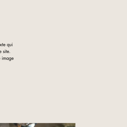
xte qui
 site.
ne image