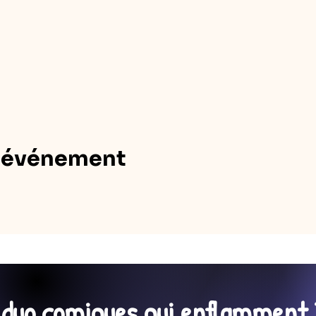
t événement
n duo comiques qui enflamment 