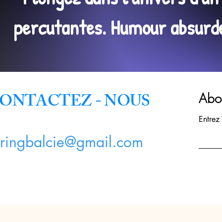
percutantes. Humour absurde,
ONTACTEZ - NOUS
Abon
Entrez
tringbalcie@gmail.com