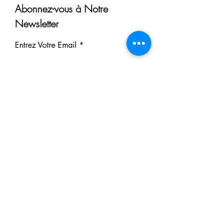
Abonnez-vous à Notre
Newsletter
Entrez Votre Email
S'inscrire
Nos Partenaires
Derrière chaque rêve réalisé se
cache un partenaire.
Faites comme eux : soutenez notre