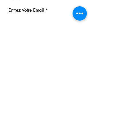
Entrez Votre Email
S'inscrire
Nos Partenaires
Derrière chaque rêve réalisé se
cache un partenaire.
Faites comme eux : soutenez notre
mission et participez à notre succès.