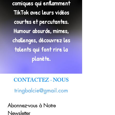
comiques qui enflamment
TikTok avec leurs vidéos
courtes et percutantes.
Humour absurde, mimes,
challenges, découvrez les
talents qui font rire la
planète.
CONTACTEZ - NOUS
tringbalcie@gmail.com
Abonnez-vous à Notre
Newsletter