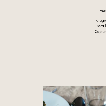
ven
Paragra
sera 
Capture