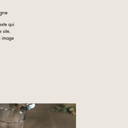
gne
exte qui
 site.
ne image