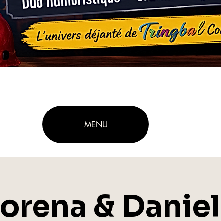
MENU
orena & Danie