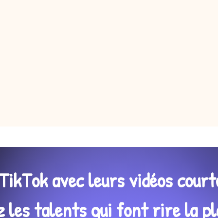
TikTok avec leurs vidéos court
les talents qui font rire la pl