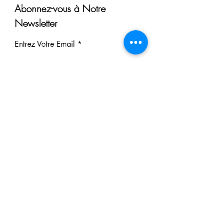
Abonnez-vous à Notre
Newsletter
Entrez Votre Email
S'inscrire
Nos Partenaires
Derrière chaque rêve réalisé se
cache un partenaire.
Faites comme eux : soutenez notre