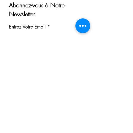
Abonnez-vous à Notre
Newsletter
Entrez Votre Email
S'inscrire
Nos Partenaires
Derrière chaque rêve réalisé se
cache un partenaire.
Faites comme eux : soutenez notre