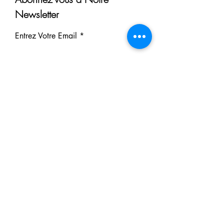
Newsletter
Entrez Votre Email
S'inscrire
Nos Partenaires
Derrière chaque rêve réalisé se
cache un partenaire.
Faites comme eux : soutenez notre
mission et participez à notre succès.