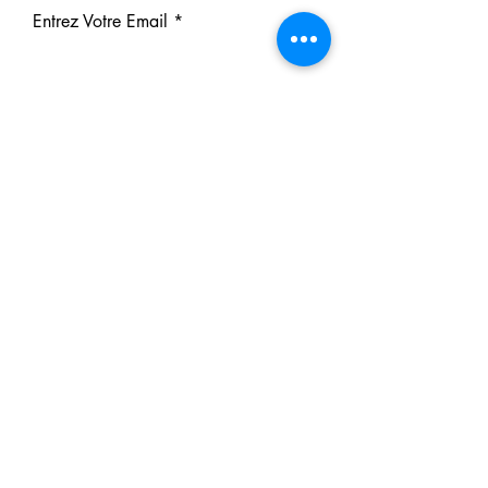
Entrez Votre Email
S'inscrire
Nos Partenaires
Derrière chaque rêve réalisé se
cache un partenaire.
Faites comme eux : soutenez notre
mission et participez à notre succès.