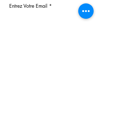
Entrez Votre Email
S'inscrire
Nos Partenaires
Derrière chaque rêve réalisé se
cache un partenaire.
Faites comme eux : soutenez notre
mission et participez à notre succès.