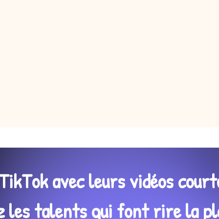
TikTok avec leurs vidéos court
les talents qui font rire la pl