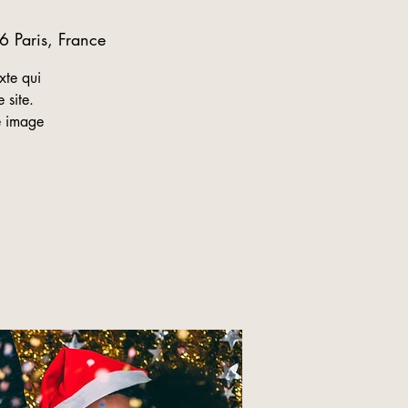
6 Paris, France
xte qui
 site.
ne image