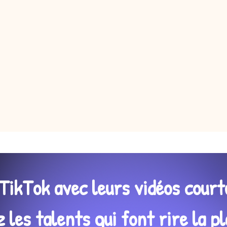
TikTok avec leurs vidéos court
les talents qui font rire la pl