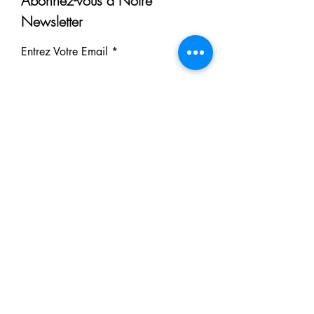
Abonnez-vous à Notre
Newsletter
Entrez Votre Email
S'inscrire
Nos Partenaires
Derrière chaque rêve réalisé se
cache un partenaire.
Faites comme eux : soutenez notre
mission et participez à notre succès.