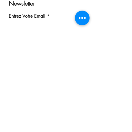
Newsletter
Entrez Votre Email
S'inscrire
Nos Partenaires
Derrière chaque rêve réalisé se
cache un partenaire.
Faites comme eux : soutenez notre
mission et participez à notre succès.