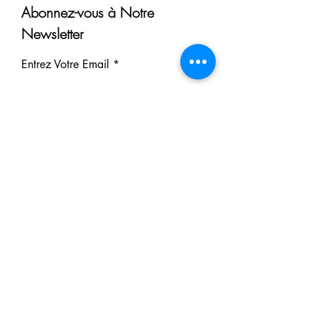
Abonnez-vous à Notre
Newsletter
Entrez Votre Email
S'inscrire
Nos Partenaires
Derrière chaque rêve réalisé se
cache un partenaire.
Faites comme eux : soutenez notre