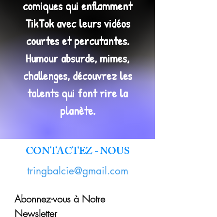
comiques qui enflamment
TikTok avec leurs vidéos
courtes et percutantes.
Humour absurde, mimes,
challenges, découvrez les
talents qui font rire la
planète.
CONTACTEZ - NOUS
tringbalcie@gmail.com
Abonnez-vous à Notre
Newsletter