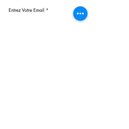
Entrez Votre Email
S'inscrire
Nos Partenaires
Derrière chaque rêve réalisé se
cache un partenaire.
Faites comme eux : soutenez notre
mission et participez à notre succès.