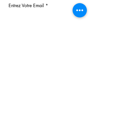
Entrez Votre Email
S'inscrire
Nos Partenaires
Derrière chaque rêve réalisé se
cache un partenaire.
Faites comme eux : soutenez notre
mission et participez à notre succès.