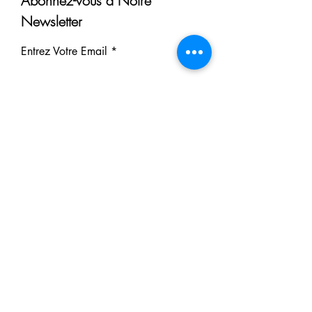
Abonnez-vous à Notre
Newsletter
Entrez Votre Email
S'inscrire
Nos Partenaires
Derrière chaque rêve réalisé se
cache un partenaire.
Faites comme eux : soutenez notre
mission et participez à notre succès.