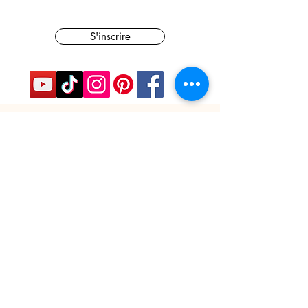
S'inscrire
Nos Partenaires
Derrière chaque rêve réalisé se
cache un partenaire.
Faites comme eux : soutenez notre
mission et participez à notre succès.