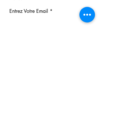
Entrez Votre Email
S'inscrire
Nos Partenaires
Derrière chaque rêve réalisé se
cache un partenaire.
Faites comme eux : soutenez notre
mission et participez à notre succès.