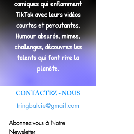
comiques qui enflamment
TikTok avec leurs vidéos
courtes et percutantes.
Humour absurde, mimes,
challenges, découvrez les
talents qui font rire la
planète.
CONTACTEZ - NOUS
tringbalcie@gmail.com
Abonnez-vous à Notre
Newsletter