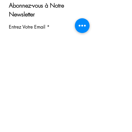
Abonnez-vous à Notre
Newsletter
Entrez Votre Email
S'inscrire
Nos Partenaires
Derrière chaque rêve réalisé se
cache un partenaire.
Faites comme eux : soutenez notre